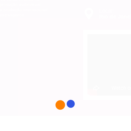
a produção audiovisual
a produção internacional
Local:
estrangeiros.
Rio de Jane