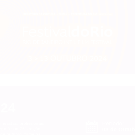
024
Período:
cineastas, profissionais
ega à sua 26ª edição
03 de Outub
 de outubro, firme na