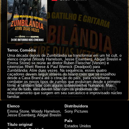
Terror, Comédia
Uma década depois de Zumbilândia se transformar em um hit cult, o
elenco original (Woody Harrelson, Jesse Eisenberg, Abigail Breslin e
Emma Stone) se reúne ao diretor Ruben Fleischer (Venom) e
roteiristas Rhett Reese & Paul Wernick (Deadpool) para
Zumbilândia: Atire duas vezes. Na sequência, esses quatro
caçadores devem seguir através do hilário caos que se espalhou
desde a Casa Branca até o coração do país, para novamente
combater os novos tipos de zumbis que evoluíram desde o primeiro
filme; e também lidar com alguns sobreviventes humanos. Mas,
acima de tudo, eles devem lidar com os problemas de
relacionamento que surgem em seu sarcástico e improvisado núcleo
familiar.
Elenco
Distribuidora
Emma Stone, Woody Harrelson,
Sony Pictures
Jesse Eisenberg, Abigail Breslin
País
Título original
Estados Unidos