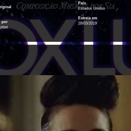
País
riginal
Estados Unidos
Estreia em
o por
28/03/2019
orbet