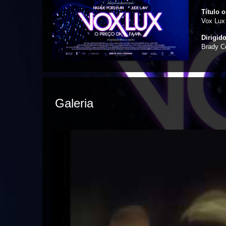
Título o
Vox Lux
Dirigid
Brady C
Galeria