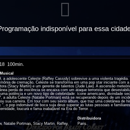
Programação indisponível para essa cidade
18
100min.
Musical
 a adolescente Celeste (Raffey Cassidy) sobrevive a uma violenta tragédia.
imônia de cremação, Celeste se transforma em uma pop star iniciante com a 
ora (Stacy Martin) e um gerente de talentos (Jude Law). A ascensão meteóri
ânea perda de inocência se encaixa com um ataque terrorista que desestabil
uma potência e um novo tipo de celebridade: ícone americano, divindade secu
 a adulta Celeste (Natalie Portman) está se recuperando depois de um inci
lou sua carreira. Em tour com seu sexto álbum, que traz uma coletânea de hino
 ", o pop indomável de boca suja deve superar as lutas pessoais e familiare
ernidade, loucura e fama inabalável na Era do Terror.
Distribuidora
, Natalie Portman, Stacy Martin, Raffey
Paris