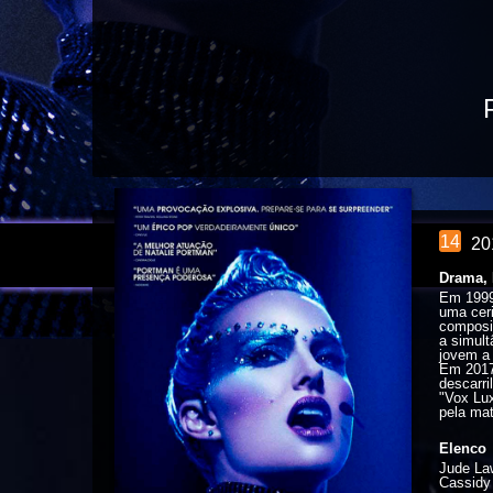
14
20
Drama, 
Em 1999,
uma cer
composit
a simult
jovem a 
Em 2017,
descarri
"Vox Lux
pela mat
Elenco
Jude Law
Cassidy