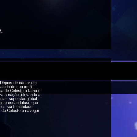
.
 Depois de cantar em
ajuda de sua irmã
ca de Celeste à fama e
iza a nação, elevando a
lar, superstar global.
dente escandaloso que
s sci-fi intitulado
s de Celeste e navegar