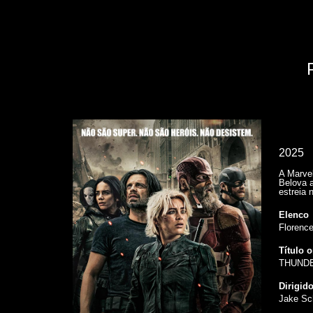
2025
A Marve
Belova 
estreia 
Elenco
Florenc
Título o
THUND
Dirigid
Jake Sc