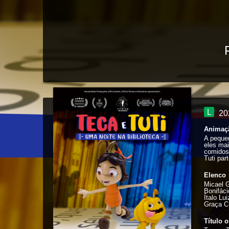
L
20
Animaç
A pequen
eles mai
comidos,
Tuti par
Elenco
Micael 
Bonifáci
Ítalo Lu
Graça C
Título o