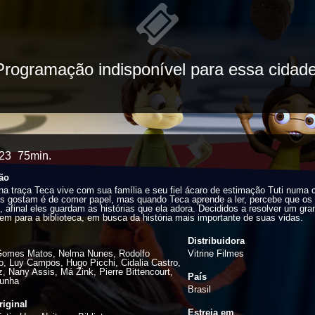
Programação indisponível para essa cidade
23
75min.
ão
a traça Teca vive com sua família e seu fiel ácaro de estimação Tuti numa 
s gostam é de comer papel, mas quando Teca aprende a ler, percebe que os 
 afinal eles guardam as histórias que ela adora. Decididos a resolver um gra
tem para a biblioteca, em busca da história mais importante de suas vidas.
Distribuidora
Gomes Matos, Nelma Nunes, Rodolfo
Vitrine Filmes
o, Luy Campos, Hugo Picchi, Cidalia Castro,
iz, Nany Assis, Má Zink, Pierre Bittencourt,
País
unha
Brasil
riginal
Estreia em