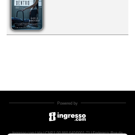
Powered by
Ingresso.com Ltda | CNPJ: 00.860.640/0001-71 | Endereço: Rua da