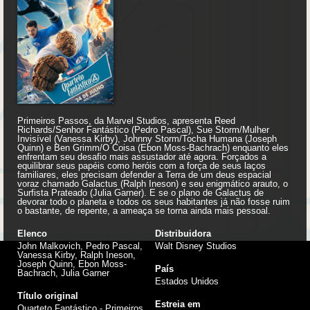
Primeiros Passos, da Marvel Studios, apresenta Reed
Richards/Senhor Fantástico (Pedro Pascal), Sue Storm/Mulher
Invisível (Vanessa Kirby), Johnny Storm/Tocha Humana (Joseph
Quinn) e Ben Grimm/O Coisa (Ebon Moss-Bachrach) enquanto eles
enfrentam seu desafio mais assustador até agora. Forçados a
equilibrar seus papéis como heróis com a força de seus laços
familiares, eles precisam defender a Terra de um deus espacial
voraz chamado Galactus (Ralph Ineson) e seu enigmático arauto, o
Surfista Prateado (Julia Garner). E se o plano de Galactus de
devorar todo o planeta e todos os seus habitantes já não fosse ruim
o bastante, de repente, a ameaça se torna ainda mais pessoal.
Elenco
Distribuidora
John Malkovich, Pedro Pascal,
Walt Disney Studios
Vanessa Kirby, Ralph Ineson,
Joseph Quinn, Ebon Moss-
País
Bachrach, Julia Garner
Estados Unidos
Título original
Estreia em
Quarteto Fantástico - Primeiros