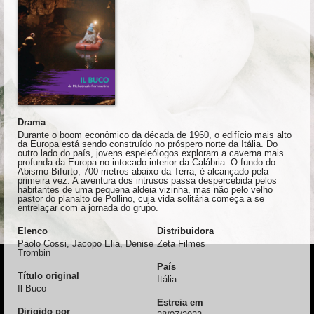
Drama
Durante o boom econômico da década de 1960, o edifício mais alto
da Europa está sendo construído no próspero norte da Itália. Do
outro lado do país, jovens espeleólogos exploram a caverna mais
profunda da Europa no intocado interior da Calábria. O fundo do
Abismo Bifurto, 700 metros abaixo da Terra, é alcançado pela
primeira vez. A aventura dos intrusos passa despercebida pelos
habitantes de uma pequena aldeia vizinha, mas não pelo velho
pastor do planalto de Pollino, cuja vida solitária começa a se
entrelaçar com a jornada do grupo.
Elenco
Distribuidora
Paolo Cossi, Jacopo Elia, Denise
Zeta Filmes
Trombin
País
Título original
Itália
Il Buco
Estreia em
Dirigido por