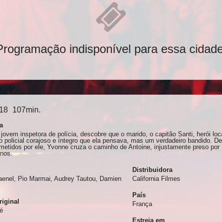
Programação indisponível para essa cidade
18
107min.
a
jovem inspetora de polícia, descobre que o marido, o capitão Santi, herói l
o policial corajoso e íntegro que ela pensava, mas um verdadeiro bandido. De
metidos por ele, Yvonne cruza o caminho de Antoine, injustamente preso por 
anos.
Distribuidora
aenel, Pio Marmai, Audrey Tautou, Damien
California Filmes
País
riginal
França
té
Estreia em