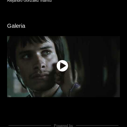
Alejandro González Iñárritu
Galeria
Powered by