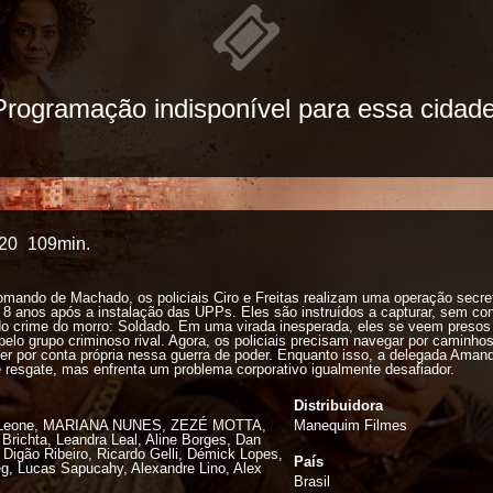
Programação indisponível para essa cidade
20
109min.
omando de Machado, os policiais Ciro e Freitas realizam uma operação secr
8 anos após a instalação das UPPs. Eles são instruídos a capturar, sem con
do crime do morro: Soldado. Em uma virada inesperada, eles se veem pres
elo grupo criminoso rival. Agora, os policiais precisam navegar por caminh
er por conta própria nessa guerra de poder. Enquanto isso, a delegada Aman
 resgate, mas enfrenta um problema corporativo igualmente desafiador.
Distribuidora
l Leone, MARIANA NUNES, ZEZÉ MOTTA,
Manequim Filmes
 Brichta, Leandra Leal, Aline Borges, Dan
, Digão Ribeiro, Ricardo Gelli, Démick Lopes,
País
g, Lucas Sapucahy, Alexandre Lino, Alex
Brasil