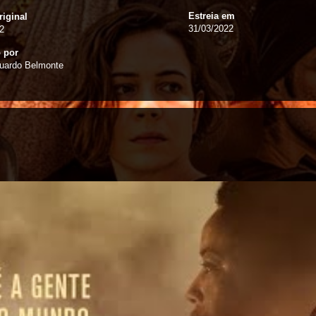
Estreia em
riginal
31/03/2022
2
o por
uardo Belmonte