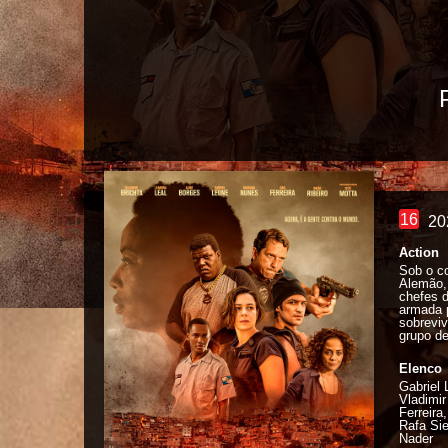
16
20
Action
Sob o c
Alemão, 
chefes 
armada p
sobreviv
grupo de
Elenco
Gabrie
Vladimir
Ferreira
Rafa Sie
Nader