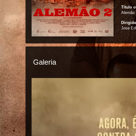
Título o
Alemão 
Dirigid
Jose Ed
Galeria